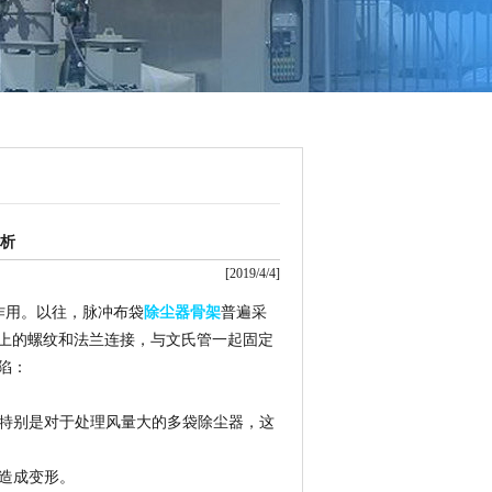
析
[2019/4/4]
作用。以往，脉冲布袋
除尘器骨架
普遍采
上的螺纹和法兰连接，与文氏管一起固定
陷：
特别是对于处理风量大的多袋除尘器，这
造成变形。